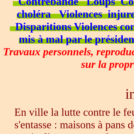
Contrebande
Loups
Co
choléra
Violences
injur
Disparitions
Violences co
mis à mal par le présiden
Travaux personnels, reproduct
sur la propr
i
En ville la lutte contre le fe
s'entasse : maisons à pans d