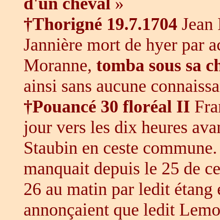
d'un cheval
»
†Thorigné 19.7.1704
Jean 
Jannière mort de hyer par a
Moranne,
tomba sous sa c
ainsi sans aucune connaiss
†Pouancé 30 floréal II
Fran
jour vers les dix heures ava
Staubin en ceste commune. 
manquait depuis le 25 de ce
26 au matin par ledit étang 
annonçaient que ledit Lemon